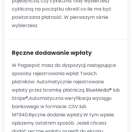
pojedyncza, czy cykliczna. Gdy wybierzesz
cykliczną na początku określ co ile ma być
powtarzana płatność. W pierwszym oknie
wybierzesz
Ręczne dodawanie wpłaty
W Pagaspot masz do dyspozycji następujące
sposoby rejestrowania wpłat Twoich
płatników: Automatycznie rejestrowane
wpłaty przez bramkę płatniczą BlueMedia® lub
Stripe®,Automatyczna weryfikacja wyciągu
bankowego w formacie .CSV lub
MT940,Ręczne dodanie wpłaty.W tym wpisie
opiszemy ostatnim sposób. Jeżeli chcesz
dodać ręczne wpłaty przejdź do ekranu