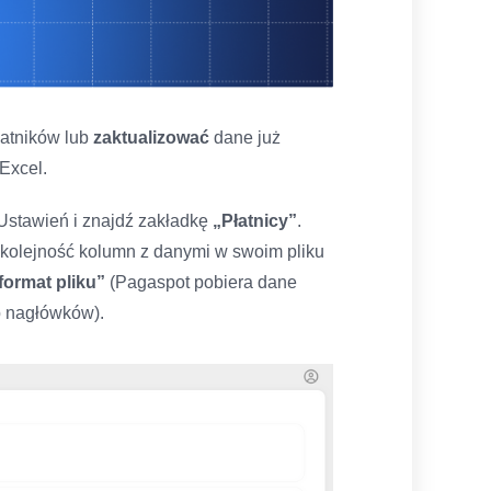
atników lub
zaktualizować
dane już
 Excel.
Ustawień i znajdź zakładkę
„Płatnicy”
.
 kolejność kolumn z danymi w swoim pliku
ormat pliku”
(Pagaspot pobiera dane
b nagłówków).